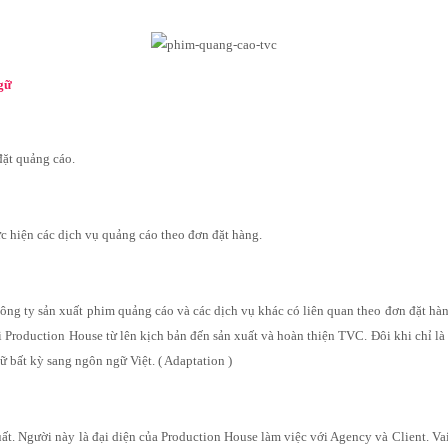
ngữ
đặt quảng cáo.
c hiện các dịch vụ quảng cáo theo đơn đặt hàng.
ng ty sản xuất phim quảng cáo và các dịch vụ khác có liên quan theo đơn đặt hàng
ới Production House từ lên kịch bản đến sản xuất và hoàn thiện TVC. Đôi khi chỉ là
gữ bất kỳ sang ngôn ngữ Việt. ( Adaptation )
ất. Người này là đại diện của Production House làm việc với Agency và Client. Va