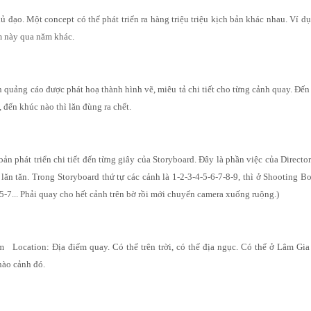
 đạo. Một concept có thể phát triển ra hàng triệu triệu kịch bản khác nhau. Ví d
m này qua năm khác.
 quảng cáo được phát hoạ thành hình vẽ, miêu tả chi tiết cho từng cảnh quay. Đến
, đến khúc nào thì lăn đùng ra chết.
ản phát triển chi tiết đến từng giây của Storyboard. Đây là phần việc của Directo
lăn tăn. Trong Storyboard thứ tự các cảnh là 1-2-3-4-5-6-7-8-9, thì ở Shooting B
-5-7... Phải quay cho hết cảnh trên bờ rồi mới chuyển camera xuống ruộng.)
 Location: Địa điểm quay. Có thể trên trời, có thể địa ngục. Có thể ở Lâm Gia 
nào cảnh đó.