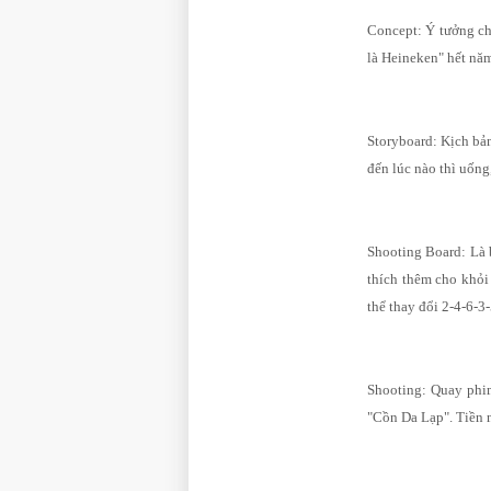
Concept: Ý tưởng chủ
là Heineken" hết nă
Storyboard: Kịch bản
đến lúc nào thì uống
Shooting Board: Là b
thích thêm cho khỏi 
thể thay đổi 2-4-6-3
Shooting: Quay phim
"Cồn Da Lạp". Tiền 