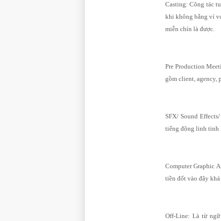
Casting: Công tác t
khi không bằng ví vo
miễn chín là được.
Pre Production Meet
gồm client, agency, 
SFX/ Sound Effects/
tiếng động linh tin
Computer Graphic An
tiền đốt vào đây khá
Off-Line: Là từ ng