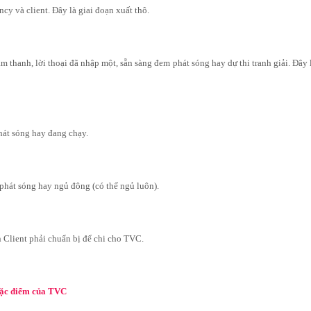
ncy và client. Đây là giai đoạn xuất thô.
m thanh, lời thoại đã nhập một, sẵn sàng đem phát sóng hay dự thi tranh giải. Đây 
hát sóng hay đang chạy.
phát sóng hay ngủ đông (có thể ngủ luôn).
n Client phải chuẩn bị để chi cho TVC.
 đặc điểm của TVC