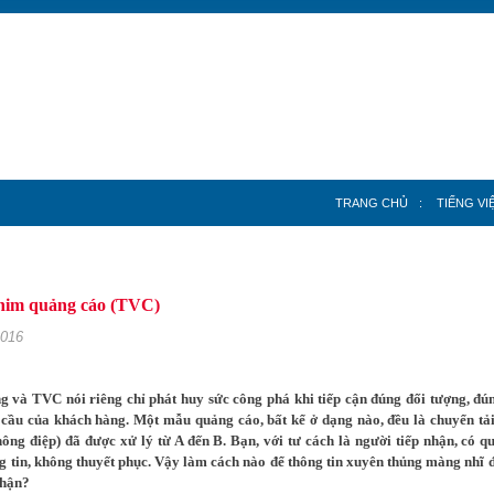
TRANG CHỦ
:
TIẾNG VI
ng
»
Sản phẩm Sáng tạo
phim quảng cáo (TVC)
2016
g và TVC nói riêng chỉ phát huy sức công phá khi tiếp cận đúng đối tượng, đú
cầu của khách hàng. Một mẫu quảng cáo, bất kể ở dạng nào, đều là chuyển tải 
hông điệp) đã được xử lý từ A đến B. Bạn, với tư cách là người tiếp nhận, có q
g tin, không thuyết phục. Vậy làm cách nào để thông tin xuyên thủng màng nhĩ đ
nhận?