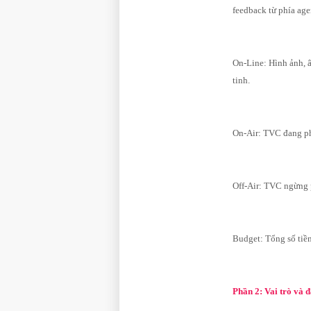
feedback từ phía age
On-Line: Hình ảnh, â
tinh.
On-Air: TVC đang p
Off-Air: TVC ngừng 
Budget: Tổng số tiề
Phần 2: Vai trò và