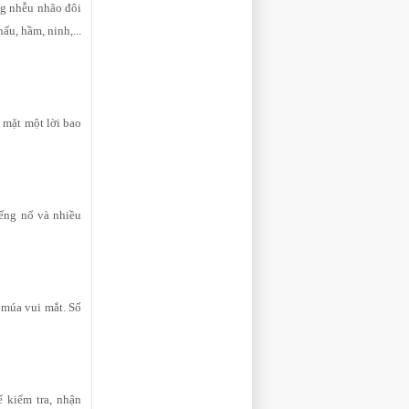
ng nhễu nhão đôi
ấu, hầm, ninh,...
 mặt một lời bao
iếng nổ và nhiều
 múa vui mắt. Số
 kiểm tra, nhận