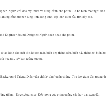
esigner: Người chỉ đạo mỹ thuật và dựng cảnh cho phim. Họ hô biến một ngôi nhà
o khung cảnh trở nên lung linh, long lanh, lấp lánh dưới bầu trời đầy sao.
nd Engineer-Sound Designer: Người soạn nhạc cho phim.
sĩ tạo hình cho mái tóc, khuôn mặt, biến đẹp thành xấu, biến xấu thành tệ, biến h
ành hoa gì... tuỳ bạn tưởng tượng.
/ Background Talent: Diễn viên chính/ phụ/ quần chúng. Thù lao giảm dần tương ứ
 lồng tiếng. Target Audience: Đối tượng của phim quảng cáo hay bạn xem đài.