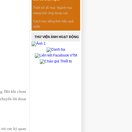
Thiết kế đồ họa: Ngành học
mang tính ứng dụng cao
Cách học tiếng Anh hiệu quả
nhất!
THƯ VIỆN ẢNH HOẠT ĐỘNG
. Đôi khi client
 chuyển lời thoại
i trò cực kỳ quan