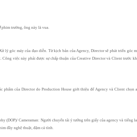
Ở phim trường, ông này là vua.
 Xử lý góc máy của đạo diễn. Từ kịch bản của Agency, Director sẽ phát triển góc 
. Công việc này phải được sự chấp thuận của Creative Director và Client trước kh
tác phẩm của Director do Production House giới thiệu để Agency và Client chọn a
phy (DOP)/ Cameraman: Người chuyển tải ý tưởng trên giấy của agency và tiếng la 
him đầy nghệ thuật, đậm cá tính.