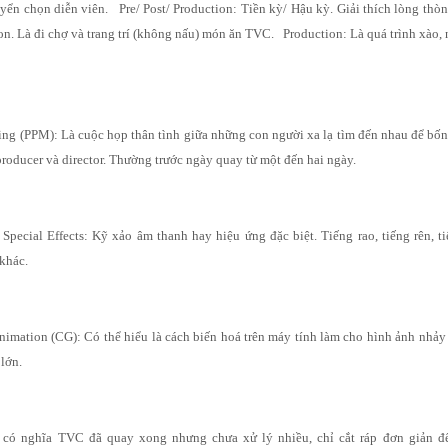
uyển chọn diễn viên. Pre/ Post/ Production: Tiền kỳ/ Hậu kỳ. Giải thích lòng thò
n. Là đi chợ và trang trí (không nấu) món ăn TVC. Production: Là quá trình xào, n
ing (PPM): Là cuộc họp thân tình giữa những con người xa lạ tìm đến nhau để bốn
producer và director. Thường trước ngày quay từ một đến hai ngày.
 Special Effects: Kỹ xảo âm thanh hay hiệu ứng đặc biệt. Tiếng rao, tiếng rên, t
h khác.
imation (CG): Có thể hiểu là cách biến hoá trên máy tính làm cho hình ảnh nhảy
 lớn.
ữ có nghĩa TVC đã quay xong nhưng chưa xử lý nhiều, chỉ cắt ráp đơn giản để