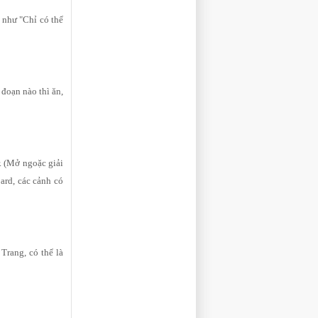
ụ như "Chỉ có thể
 đoạn nào thì ăn,
r. (Mở ngoặc giải
oard, các cảnh có
Trang, có thể là