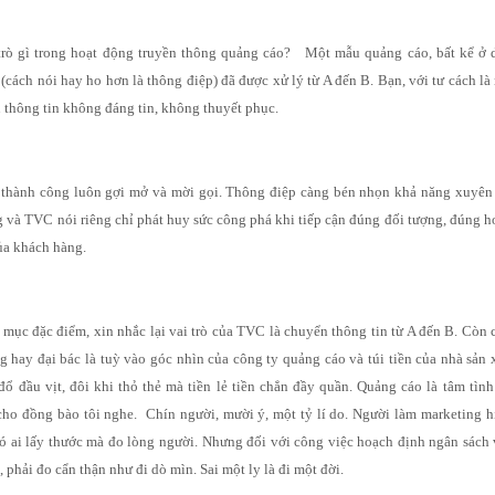
rò gì trong hoạt động truyền thông quảng cáo? Một mẫu quảng cáo, bất kể ở d
 (cách nói hay ho hơn là thông điệp) đã được xử lý từ A đến B. Bạn, với tư cách là
u thông tin không đáng tin, không thuyết phục.
thành công luôn gợi mở và mời gọi. Thông điệp càng bén nhọn khả năng xuyên 
 và TVC nói riêng chỉ phát huy sức công phá khi tiếp cận đúng đối tượng, đúng h
ủa khách hàng.
 mục đặc điểm, xin nhắc lại vai trò của TVC là chuyển thông tin từ A đến B. Còn
g hay đại bác là tuỳ vào góc nhìn của công ty quảng cáo và túi tiền của nhà sản 
ổ đầu vịt, đôi khi thỏ thẻ mà tiền lẻ tiền chẳn đầy quần. Quảng cáo là tâm tình
cho đồng bào tôi nghe. Chín người, mười ý, một tỷ lí do. Người làm marketing h
Có ai lấy thước mà đo lòng người. Nhưng đối với công việc hoạch định ngân sách v
 phải đo cẩn thận như đi dò mìn. Sai một ly là đi một đời.