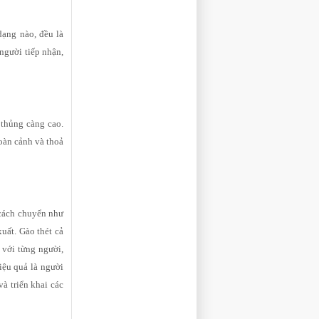
ạng nào, đều là
 người tiếp nhận,
thủng càng cao.
oàn cảnh và thoả
 cách chuyển như
xuất. Gào thét cả
 với từng người,
iệu quả là người
à triển khai các