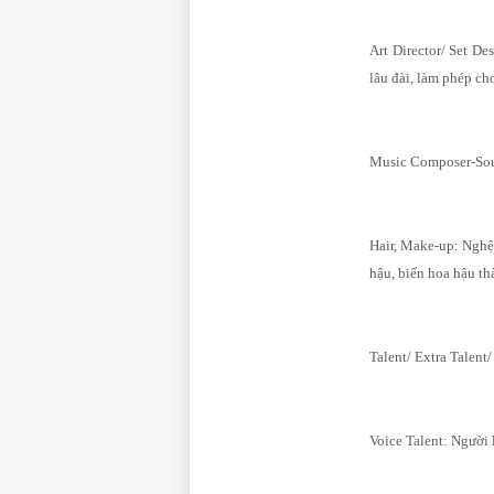
Art Director/ Set D
lâu đài, làm phép ch
Music Composer-Sou
Hair, Make-up: Nghệ 
hậu, biến hoa hậu th
Talent/ Extra Talent
Voice Talent: Người