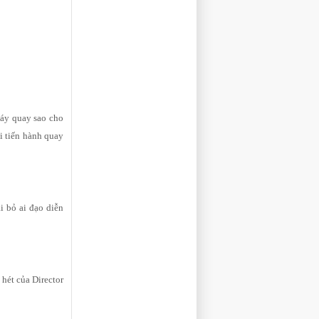
máy quay sao cho
i tiến hành quay
i bỏ ai đạo diễn
hét của Director