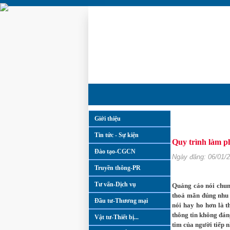
Giới thiệu
Sản phẩm Ứng dụ
Tin tức - Sự kiện
Quy trình làm 
Đào tạo-CGCN
Ngày đăng: 06/01/
Truyền thông-PR
Tư vấn-Dịch vụ
Quảng cáo nói chun
thoả mãn đúng nhu 
Đầu tư-Thương mại
nói hay ho hơn là t
thông tin không đán
Vật tư-Thiết bị...
tim của người tiếp 