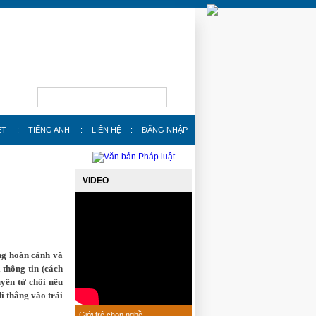
ỆT
:
TIẾNG ANH
:
LIÊN HỆ
:
ĐĂNG NHẬP
VIDEO
ng hoàn cảnh và
thông tin (cách
uyền từ chối nếu
i thẳng vào trái
Giới trẻ chọn nghề