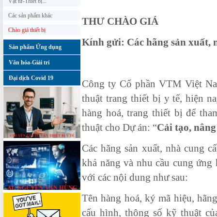
Vật tư-Thiết bị...
Các sản phẩm khác
THƯ CHÀO GIÁ
Chào giá thiết bị
Kính gửi: Các hãng sản xuất, n
Sản phẩm Ứng dụng
Văn hóa-Giải trí
Đại dịch Covid 19
Công ty Cổ phần VTM Việt Nam
thuật trang thiết bị y tế, hiện
hàng hoá, trang thiết bị để th
thuật cho Dự án: “
Cải tạo, nân
Các hãng sản xuất, nhà cung cấ
khả năng và nhu cầu cung ứng h
với các nội dung như sau:
Tên hàng hoá, ký mã hiệu, hãng
cấu hình, thông số kỹ thuật củ