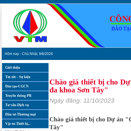
Hôm nay - Chủ Nhật, 9/8/2026
Giới thiệu
Vật tư-Thiết bị...
»
Chào giá thiết bị
Tin tức - Sự kiện
Chào giá thiết bị cho Dự
Đào tạo-CGCN
đa khoa Sơn Tây"
Truyền thông-PR
Ngày đăng: 11/10/2023
Tư vấn-Dịch vụ
Đầu tư-Thương mại
Chào giá thiết bị cho Dự án "
Vật tư-Thiết bị...
Tây"