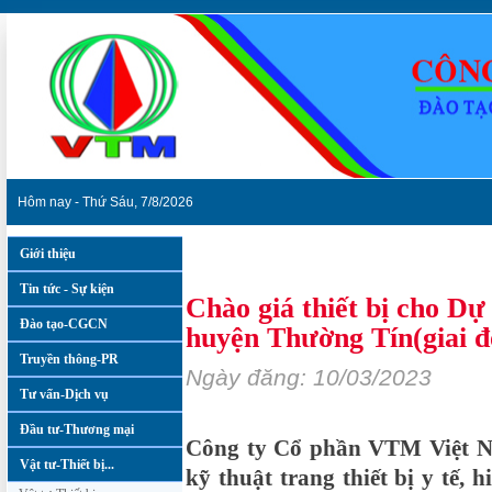
Hôm nay - Thứ Sáu, 7/8/2026
Giới thiệu
Vật tư-Thiết bị...
»
Chào giá thiết bị
Tin tức - Sự kiện
Chào giá thiết bị cho D
Đào tạo-CGCN
huyện Thường Tín(giai đ
Truyền thông-PR
Ngày đăng: 10/03/2023
Tư vấn-Dịch vụ
Đầu tư-Thương mại
Công ty Cổ phần VTM Việt Na
Vật tư-Thiết bị...
kỹ thuật trang thiết bị y tế,