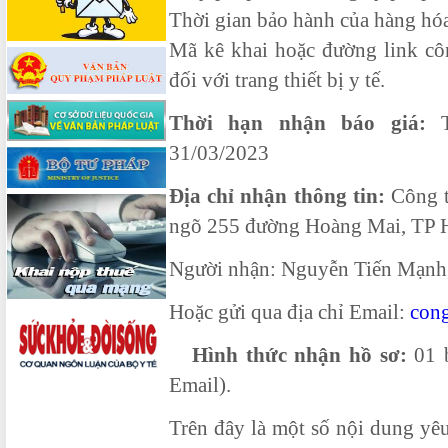
Thời gian bảo hành của hàng hóa
Mã kê khai hoặc đường link côn
đối với trang thiết bị y tế.
Thời hạn nhận báo giá:
T
31/03/2023
Địa chỉ nhận thông tin:
Công t
ngõ 255 đường Hoàng Mai, TP 
Người nhận: Nguyễn Tiến Mạnh
Hoặc gửi qua địa chỉ Email:
con
Hình thức nhận hồ sơ:
01 b
Email).
Trên đây là một số nội dung yê