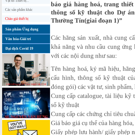
Vật tư-Thiết bị...
báo giá hàng hoá, trang thiế
Các sản phẩm khác
thông số kỹ thuật cho Dự á
Chào giá thiết bị
Thường Tín(giai đoạn 1)”
Sản phẩm Ứng dụng
Các hãng sản xuất, nhà cung cấ
Văn hóa-Giải trí
khả năng và nhu cầu cung ứng h
Đại dịch Covid 19
với các nội dung như sau:
Tên hàng hoá, ký mã hiệu, hãng
cấu hình, thông số kỹ thuật củ
đóng gói) các vật tư, sinh phẩm,
Cung cấp catalogue, tài liệu kỹ 
số kỹ thuật
Cung cấp các chứng chỉ tiêu chu
Giá báo giá cụ thể của hàng hóa, g
Giấy phép lưu hành/ giấy phép n