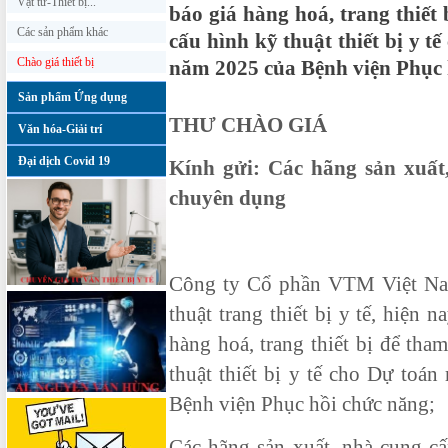
Vật tư-Thiết bị...
báo giá hàng hoá, trang thiế
Các sản phẩm khác
cấu hình kỹ thuật thiết bị y t
Chào giá thiết bị
năm 2025 của Bệnh viện Phục 
Sản phẩm Ứng dụng
THƯ CHÀO GIÁ
Văn hóa-Giải trí
Đại dịch Covid 19
Kính gửi: Các hãng sản xuất,
chuyên dụng
Công ty Cổ phần VTM Việt Nam
thuật trang thiết bị y tế, hiện
hàng hoá, trang thiết bị để th
thuật thiết bị y tế cho Dự toá
Bệnh viện Phục hồi chức năng;
Các hãng sản xuất, nhà cung cấ