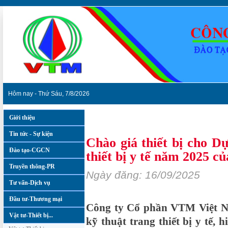
Hôm nay - Thứ Sáu, 7/8/2026
Giới thiệu
Vật tư-Thiết bị...
»
Chào giá thiết bị
Tin tức - Sự kiện
Chào giá thiết bị cho 
Đào tạo-CGCN
thiết bị y tế năm 2025 c
Truyền thông-PR
Ngày đăng: 16/09/2025
Tư vấn-Dịch vụ
Đầu tư-Thương mại
Công ty Cổ phần VTM Việt Na
Vật tư-Thiết bị...
kỹ thuật trang thiết bị y tế,