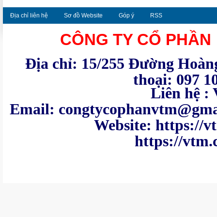
Địa chỉ liên hệ
Sơ đồ Website
Góp ý
RSS
CÔNG TY CỔ PHẦN
Địa chỉ: 15/255 Đường Hoàng
thoại: 097 1
Liên hệ : VTM - Te
Email: congtycoph
Website: https:
https://vtm