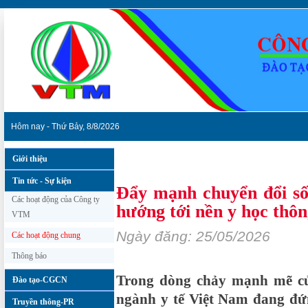
Hôm nay - Thứ Bảy, 8/8/2026
Giới thiệu
Tin tức - Sự kiện
»
Các hoạt động chung
Tin tức - Sự kiện
Đẩy mạnh chuyển đổi số 
Các hoạt động của Công ty
hướng tới nền y học thô
VTM
Ngày đăng: 25/05/2026
Các hoạt động chung
Thông báo
Trong dòng chảy mạnh mẽ củ
Đào tạo-CGCN
ngành y tế Việt Nam đang đứ
Truyền thông-PR