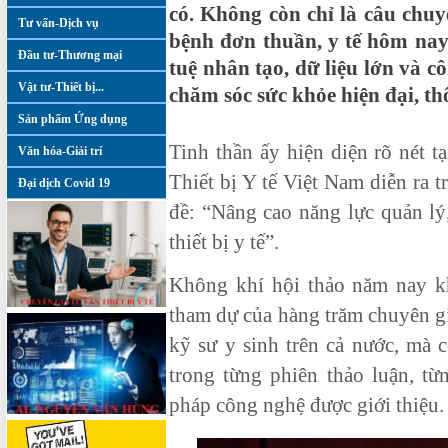
có. Không còn chỉ là câu chu
Tư vấn-Dịch vụ
bệnh đơn thuần, y tế hôm nay
Đầu tư-Thương mại
tuệ nhân tạo, dữ liệu lớn và c
Vật tư-Thiết bị...
chăm sóc sức khỏe hiện đại, t
Sản phẩm Ứng dụng
Tinh thần ấy hiện diện rõ nét t
Văn hóa-Giải trí
Thiết bị Y tế Việt Nam diễn ra 
Đại dịch Covid 19
đề: “Nâng cao năng lực quản lý
thiết bị y tế”.
Không khí hội thảo năm nay k
tham dự của hàng trăm chuyên g
kỹ sư y sinh trên cả nước, mà 
trong từng phiên thảo luận, từ
pháp công nghệ được giới thiệu.