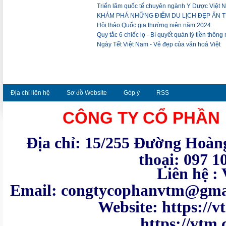
Triển lãm quốc tế chuyên ngành Y Dược Việt N
KHÁM PHÁ NHỮNG ĐIỂM DU LỊCH ĐẸP ẤN 
Hội thảo Quốc gia thường niên năm 2024
Quy tắc 6 chiếc lọ - Bí quyết quản lý tiền thông
Ngày Tết Việt Nam - Vẻ đẹp của văn hoá Việt
Địa chỉ liên hệ
Sơ đồ Website
Góp ý
RSS
CÔNG TY CỔ PHẦN
Địa chỉ: 15/255 Đường Hoàng
thoại: 097 1
Liên hệ : VTM - Te
Email: congtycoph
Website: https:
https://vtm