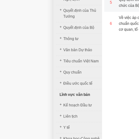
5
chức của Bộ
+
Quyết định của Thủ
Tướng
Về việc áp 
6
chuẩn quốc
+
Quyết định của Bộ
cơ quan, tổ
+
Thông tư
+
Văn bản Dự thảo
+
Tiêu chuẩn Việt Nam
+
Quy chuẩn
+
Điều ước quốc tế
Lĩnh vực văn bản
+
Kế hoạch Đầu tư
+
Liên tịch
+
Y tế
+
Khoa học-Công nghệ