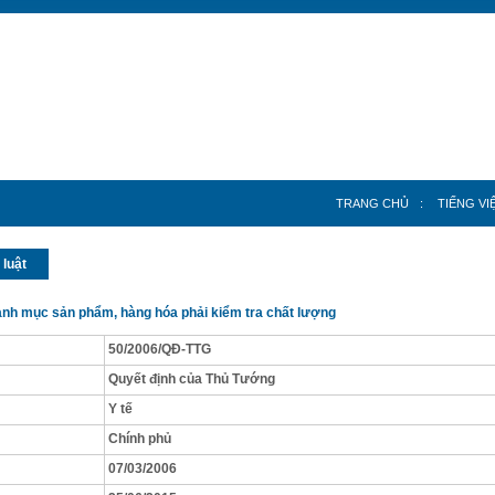
TRANG CHỦ
:
TIẾNG VI
 luật
anh mục sản phẩm, hàng hóa phải kiểm tra chất lượng
50/2006/QĐ-TTG
Quyết định của Thủ Tướng
Y tế
Chính phủ
07/03/2006