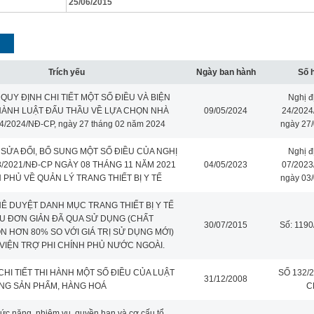
25/06/2015
Trích yếu
Ngày ban hành
Số 
 QUY ĐỊNH CHI TIẾT MỘT SỐ ĐIỀU VÀ BIỆN
Nghị đ
HÀNH LUẬT ĐẤU THẦU VỀ LỰA CHỌN NHÀ
09/05/2024
24/2024
4/2024/NĐ-CP, ngày 27 tháng 02 năm 2024
ngày 27
 SỬA ĐỔI, BỔ SUNG MỘT SỐ ĐIỀU CỦA NGHỊ
Nghị đ
8/2021/NĐ-CP NGÀY 08 THÁNG 11 NĂM 2021
04/05/2023
07/2023
 PHỦ VỀ QUẢN LÝ TRANG THIẾT BỊ Y TẾ
ngày 03
HÊ DUYỆT DANH MỤC TRANG THIẾT BỊ Y TẾ
U ĐƠN GIẢN ĐÃ QUA SỬ DỤNG (CHẤT
30/07/2015
Số: 119
 HƠN 80% SO VỚI GIÁ TRỊ SỬ DỤNG MỚI)
VIỆN TRỢ PHI CHÍNH PHỦ NƯỚC NGOÀI.
CHI TIẾT THI HÀNH MỘT SỐ ĐIỀU CỦA LUẬT
SỐ 132/
31/12/2008
NG SẢN PHẨM, HÀNG HOÁ
C
ức năng, nhiệm vụ, quyền hạn và cơ cấu tổ