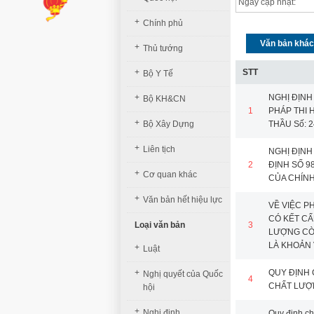
Ngày cập nhật:
+
Chính phủ
Văn bản khác
+
Thủ tướng
+
STT
Bộ Y Tế
+
NGHỊ ĐỊNH
Bộ KH&CN
1
PHÁP THI 
+
Bộ Xây Dựng
THẦU Số: 2
+
Liên tịch
NGHỊ ĐỊNH
2
ĐỊNH SỐ 9
+
Cơ quan khác
CỦA CHÍNH
+
Văn bản hết hiệu lực
VỀ VIỆC P
CÓ KẾT CẤ
Loại văn bản
3
LƯỢNG CÒN
LÀ KHOẢN 
+
Luật
+
QUY ĐỊNH 
Nghị quyết của Quốc
4
CHẤT LƯỢ
hội
+
Nghị định
Quy định ch