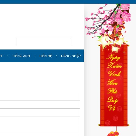
ỆT
:
TIẾNG ANH
:
LIÊN HỆ
:
ĐĂNG NHẬP