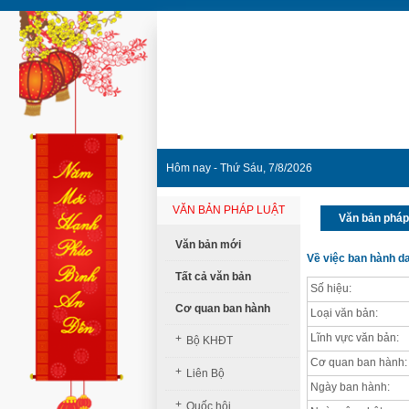
Hôm nay - Thứ Sáu, 7/8/2026
VĂN BẢN PHÁP LUẬT
Văn bản pháp
Văn bản mới
Về việc ban hành d
Tất cả văn bản
Số hiệu:
Cơ quan ban hành
Loại văn bản:
Lĩnh vực văn bản:
+
Bộ KHĐT
Cơ quan ban hành:
+
Liên Bộ
Ngày ban hành:
+
Quốc hội