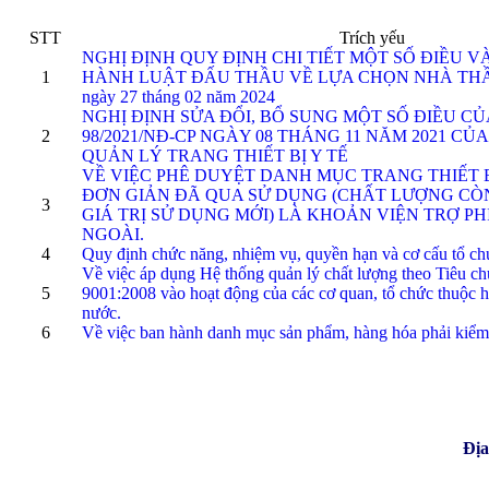
STT
Trích yếu
NGHỊ ĐỊNH QUY ĐỊNH CHI TIẾT MỘT SỐ ĐIỀU VÀ
1
HÀNH LUẬT ĐẤU THẦU VỀ LỰA CHỌN NHÀ THẦU S
ngày 27 tháng 02 năm 2024
NGHỊ ĐỊNH SỬA ĐỔI, BỔ SUNG MỘT SỐ ĐIỀU CỦ
2
98/2021/NĐ-CP NGÀY 08 THÁNG 11 NĂM 2021 CỦ
QUẢN LÝ TRANG THIẾT BỊ Y TẾ
VỀ VIỆC PHÊ DUYỆT DANH MỤC TRANG THIẾT B
ĐƠN GIẢN ĐÃ QUA SỬ DỤNG (CHẤT LƯỢNG CÒN
3
GIÁ TRỊ SỬ DỤNG MỚI) LÀ KHOẢN VIỆN TRỢ P
NGOÀI.
4
Quy định chức năng, nhiệm vụ, quyền hạn và cơ cấu tổ ch
Về việc áp dụng Hệ thống quản lý chất lượng theo Tiêu 
5
9001:2008 vào hoạt động của các cơ quan, tổ chức thuộc 
nước.
6
Về việc ban hành danh mục sản phẩm, hàng hóa phải kiểm 
Địa