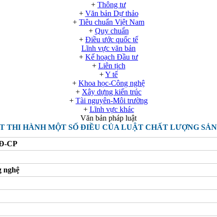
+
Thông tư
+
Văn bản Dự thảo
+
Tiêu chuẩn Việt Nam
+
Quy chuẩn
+
Điều ước quốc tế
Lĩnh vực văn bản
+
Kế hoạch Đầu tư
+
Liên tịch
+
Y tế
+
Khoa học-Công nghệ
+
Xây dựng kiến trúc
+
Tài nguyên-Môi trường
+
Lĩnh vực khác
Văn bản pháp luật
ẾT THI HÀNH MỘT SỐ ĐIỀU CỦA LUẬT CHẤT LƯỢNG SẢ
NĐ-CP
 nghệ