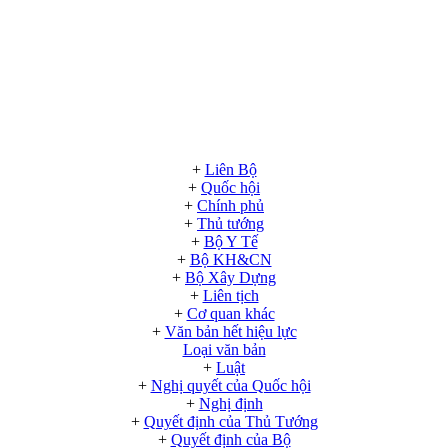
+
Liên Bộ
+
Quốc hội
+
Chính phủ
+
Thủ tướng
+
Bộ Y Tế
+
Bộ KH&CN
+
Bộ Xây Dựng
+
Liên tịch
+
Cơ quan khác
+
Văn bản hết hiệu lực
Loại văn bản
+
Luật
+
Nghị quyết của Quốc hội
+
Nghị định
+
Quyết định của Thủ Tướng
+
Quyết định của Bộ