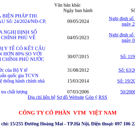
Văn bản khác
Ngày ban hành
Số
 BIỆN PHÁP THI
Nghị định số
ố: 24/2024/NĐ-CP,
09/05/2024
ngày 2
A NGHỊ ĐỊNH SỐ
Nghị định số
A CHÍNH PHỦ VỀ
04/05/2023
ngày 0
Ị Y TẾ CÓ KẾT CẤU
 HƠN 80% SO VỚI
30/07/2015
Số: 11
HI CHÍNH PHỦ NƯỚC
ức của Bộ Y tế
31/08/2012
Số: 63/
chuẩn quốc gia TCVN
hệ thống hành chính nhà
15/03/2014
Số: 19/
tra chất lượng
07/03/2006
50/20
Địa chỉ liên hệ
Sơ đồ Website
Góp ý
RSS
CÔNG TY CỔ PHẦN VTM VIỆT NAM
 chỉ: 15/255 Đường Hoàng Mai - TP.Hà Nội, Điện thoại: 097 106 