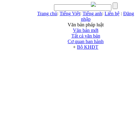
Trang chủ
:
Tiếng Việt
:
Tiếng anh
:
Liên hệ
:
Đăng
nhập
Văn bản pháp luật
Văn bản mới
Tất cả văn bản
Cơ quan ban hành
+
Bộ KHĐT