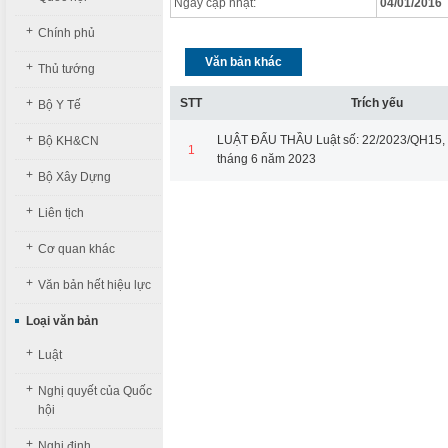
Ngày cập nhật:
04/01/2016
+
Chính phủ
Văn bản khác
+
Thủ tướng
+
STT
Trích yếu
Bộ Y Tế
+
LUẬT ĐẤU THẦU Luật số: 22/2023/QH15, 
Bộ KH&CN
1
tháng 6 năm 2023
+
Bộ Xây Dựng
+
Liên tịch
+
Cơ quan khác
+
Văn bản hết hiệu lực
Loại văn bản
+
Luật
+
Nghị quyết của Quốc
hội
+
Nghị định