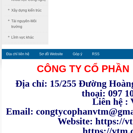
+
Xây dựng kiến trúc
+
Tài nguyên-Môi
trường
+
Lĩnh vực khác
Địa chỉ liên hệ
Sơ đồ Website
Góp ý
RSS
CÔNG TY CỔ PHẦN
Địa chỉ: 15/255 Đường Hoàng
thoại: 097 1
Liên hệ : VTM - Te
Email: congtycoph
Website: https:
https://vtm