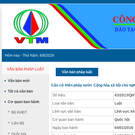
Hôm nay - Thứ Năm, 6/8/2026
VĂN BẢN PHÁP LUẬT
Văn bản pháp luật
Văn bản mới
Căn cứ Hiến pháp nước Cộng hòa xã hội chủ nghĩ
Tất cả văn bản
Số hiệu:
43/2013/QH
Cơ quan ban hành
Loại văn bản:
Luật
Lĩnh vực văn bản:
Lĩnh vực k
+
Bộ KHĐT
Cơ quan ban hành:
Quốc hội
+
Liên Bộ
Ngày ban hành:
04/01/2016
+
Quốc hội