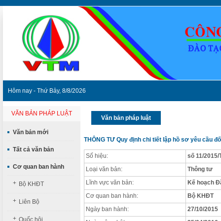
Hôm nay - Thứ Bảy, 8/8/2026
VĂN BẢN PHÁP LUẬT
Văn bản pháp luật
Văn bản mới
THÔNG TƯ Quy định chi tiết lập hồ sơ yêu cầu đối
Tất cả văn bản
Số hiệu:
số 11/2015
Cơ quan ban hành
Loại văn bản:
Thông tư
Lĩnh vực văn bản:
Kế hoạch Đ
+
Bộ KHĐT
Cơ quan ban hành:
Bộ KHĐT
+
Liên Bộ
Ngày ban hành:
27/10/2015
+
Quốc hội