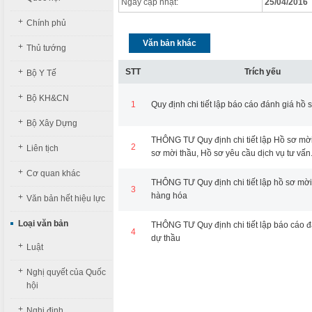
Ngày cập nhật:
25/04/2016
+
Chính phủ
Văn bản khác
+
Thủ tướng
+
STT
Trích yếu
Bộ Y Tế
+
Bộ KH&CN
1
Quy định chi tiết lập báo cáo đánh giá hồ 
+
Bộ Xây Dựng
THÔNG TƯ Quy định chi tiết lập Hồ sơ mờ
+
2
Liên tịch
sơ mời thầu, Hồ sơ yêu cầu dịch vụ tư vấn
+
Cơ quan khác
THÔNG TƯ Quy định chi tiết lập hồ sơ mờ
3
hàng hóa
+
Văn bản hết hiệu lực
Loại văn bản
THÔNG TƯ Quy định chi tiết lập báo cáo đ
4
dự thầu
+
Luật
+
Nghị quyết của Quốc
hội
+
Nghị định