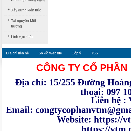
+
Xây dựng kiến trúc
+
Tài nguyên-Môi
trường
+
Lĩnh vực khác
Địa chỉ liên hệ
Sơ đồ Website
Góp ý
RSS
CÔNG TY CỔ PHẦN
Địa chỉ: 15/255 Đường Hoàng
thoại: 097 1
Liên hệ : VTM - Te
Email: congtycoph
Website: https:
https://vtm