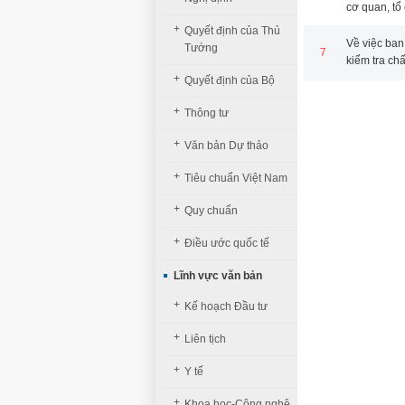
cơ quan, tổ
+
Quyết định của Thủ
Về việc ba
Tướng
7
kiểm tra ch
+
Quyết định của Bộ
+
Thông tư
+
Văn bản Dự thảo
+
Tiêu chuẩn Việt Nam
+
Quy chuẩn
+
Điều ước quốc tế
Lĩnh vực văn bản
+
Kế hoạch Đầu tư
+
Liên tịch
+
Y tế
+
Khoa học-Công nghệ