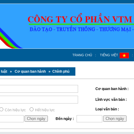
TRANG CHỦ
:
TIẾNG VIỆT
:
 luật
» Cơ quan ban hành » Chính phủ
Cơ quan ban hành :
Lĩnh vực văn bản :
Loại văn bản :
Còn hiệu lực
Hết hiệu lực
Đến ngày :