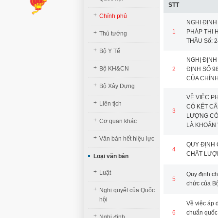
STT
+
Chính phủ
NGHỊ ĐỊNH
1
PHÁP THI 
+
Thủ tướng
THẦU Số: 2
+
Bộ Y Tế
NGHỊ ĐỊNH
+
Bộ KH&CN
2
ĐỊNH SỐ 9
CỦA CHÍNH
+
Bộ Xây Dựng
VỀ VIỆC P
+
Liên tịch
CÓ KẾT CẤ
3
LƯỢNG CÒN
+
Cơ quan khác
LÀ KHOẢN 
+
Văn bản hết hiệu lực
QUY ĐỊNH 
4
CHẤT LƯỢ
Loại văn bản
+
Luật
Quy định ch
5
chức của Bộ
+
Nghị quyết của Quốc
hội
Về việc áp 
6
chuẩn quốc
+
Nghị định