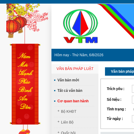
Hôm nay - Thứ Năm, 6/8/2026
VĂN BẢN PHÁP LUẬT
Văn bản pháp
Văn bản mới
Trích yếu :
Tất cả văn bản
Số hiệu :
Cơ quan ban hành
Tình trạng :
+
Bộ KHĐT
Từ ngày :
+
Liên Bộ
+
Quốc hội