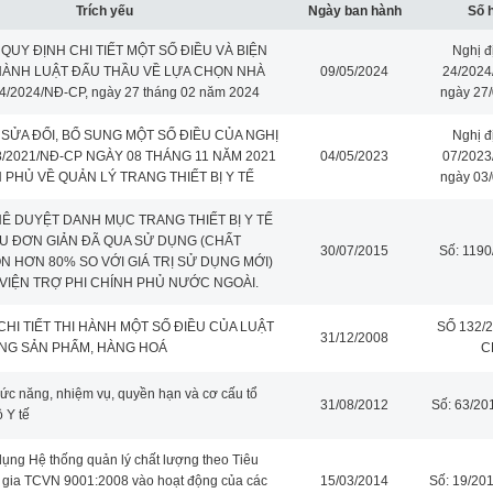
Trích yếu
Ngày ban hành
Số 
 QUY ĐỊNH CHI TIẾT MỘT SỐ ĐIỀU VÀ BIỆN
Nghị đ
HÀNH LUẬT ĐẤU THẦU VỀ LỰA CHỌN NHÀ
09/05/2024
24/2024
4/2024/NĐ-CP, ngày 27 tháng 02 năm 2024
ngày 27
 SỬA ĐỔI, BỔ SUNG MỘT SỐ ĐIỀU CỦA NGHỊ
Nghị đ
8/2021/NĐ-CP NGÀY 08 THÁNG 11 NĂM 2021
04/05/2023
07/2023
 PHỦ VỀ QUẢN LÝ TRANG THIẾT BỊ Y TẾ
ngày 03
HÊ DUYỆT DANH MỤC TRANG THIẾT BỊ Y TẾ
U ĐƠN GIẢN ĐÃ QUA SỬ DỤNG (CHẤT
30/07/2015
Số: 119
 HƠN 80% SO VỚI GIÁ TRỊ SỬ DỤNG MỚI)
VIỆN TRỢ PHI CHÍNH PHỦ NƯỚC NGOÀI.
CHI TIẾT THI HÀNH MỘT SỐ ĐIỀU CỦA LUẬT
SỐ 132/
31/12/2008
NG SẢN PHẨM, HÀNG HOÁ
C
ức năng, nhiệm vụ, quyền hạn và cơ cấu tổ
31/08/2012
Số: 63/2
 Y tế
dụng Hệ thống quản lý chất lượng theo Tiêu
 gia TCVN 9001:2008 vào hoạt động của các
15/03/2014
Số: 19/20