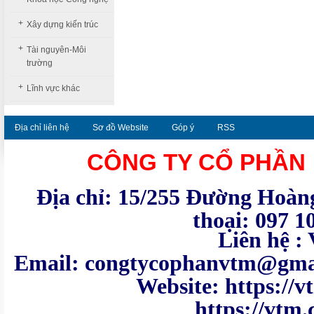
+
Xây dựng kiến trúc
+
Tài nguyên-Môi
trường
+
Lĩnh vực khác
Địa chỉ liên hệ
Sơ đồ Website
Góp ý
RSS
CÔNG TY CỔ PHẦN
Địa chỉ: 15/255 Đường Hoàng
thoại: 097 1
Liên hệ : VTM - Te
Email: congtycoph
Website: https:
https://vtm