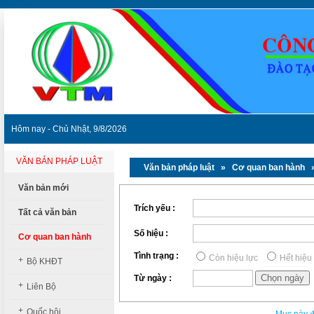
Hôm nay - Chủ Nhật, 9/8/2026
VĂN BẢN PHÁP LUẬT
Văn bản pháp luật
» Cơ quan ban hành »
Văn bản mới
Trích yếu :
Tất cả văn bản
Số hiệu :
Cơ quan ban hành
Tình trạng :
Còn hiệu lực
Hết hiệu
+
Bộ KHĐT
Từ ngày :
+
Liên Bộ
+
Quốc hội