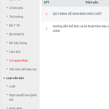
STT
Trích yếu
+
Chính phủ
1
QUY ĐỊNH VỀ KHAI BÁO HÓA CHẤT
+
Thủ tướng
+
Bộ Y Tế
Hướng dẫn thể thức và kỹ thuật trình bày
2
chính
+
Bộ KH&CN
+
Bộ Xây Dựng
+
Liên tịch
+
Cơ quan khác
+
Văn bản hết hiệu lực
Loại văn bản
+
Luật
+
Nghị quyết của Quốc
hội
+
Nghị định