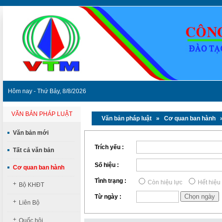
Hôm nay - Thứ Bảy, 8/8/2026
VĂN BẢN PHÁP LUẬT
Văn bản pháp luật
» Cơ quan ban hành »
Văn bản mới
Trích yếu :
Tất cả văn bản
Số hiệu :
Cơ quan ban hành
Tình trạng :
Còn hiệu lực
Hết hiệu
+
Bộ KHĐT
Từ ngày :
+
Liên Bộ
+
Quốc hội