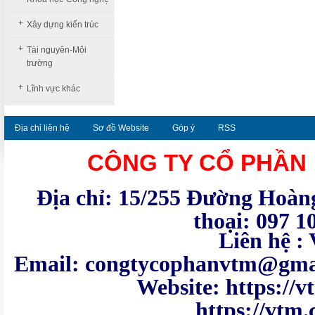
+
Xây dựng kiến trúc
+
Tài nguyên-Môi
trường
+
Lĩnh vực khác
Địa chỉ liên hệ
Sơ đồ Website
Góp ý
RSS
CÔNG TY CỔ PHẦN
Địa chỉ: 15/255 Đường Hoàng
thoại: 097 1
Liên hệ : VTM - Te
Email: congtycoph
Website: https:
https://vtm