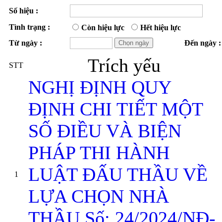
Số hiệu :
Tình trạng :
Còn hiệu lực
Hết hiệu lực
Từ ngày :
Đến ngày :
Trích yếu
STT
NGHỊ ĐỊNH QUY
ĐỊNH CHI TIẾT MỘT
SỐ ĐIỀU VÀ BIỆN
PHÁP THI HÀNH
LUẬT ĐẤU THẦU VỀ
1
LỰA CHỌN NHÀ
THẦU Số: 24/2024/NĐ-