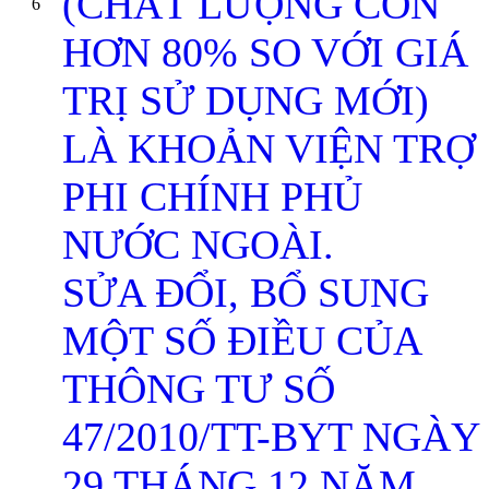
(CHẤT LƯỢNG CÒN
6
HƠN 80% SO VỚI GIÁ
TRỊ SỬ DỤNG MỚI)
LÀ KHOẢN VIỆN TRỢ
PHI CHÍNH PHỦ
NƯỚC NGOÀI.
SỬA ĐỔI, BỔ SUNG
MỘT SỐ ĐIỀU CỦA
THÔNG TƯ SỐ
47/2010/TT-BYT NGÀY
29 THÁNG 12 NĂM