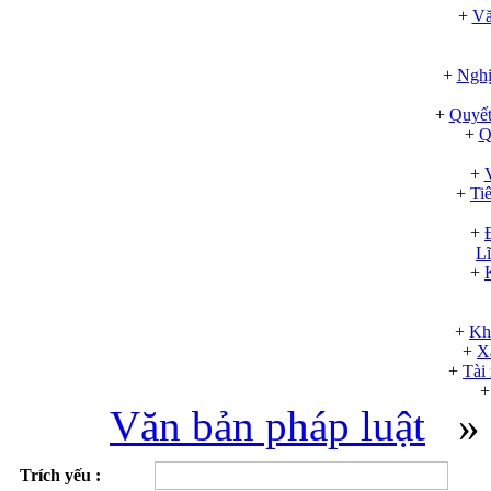
+
Vă
+
Nghị
+
Quyết
+
Q
+
+
Ti
+
Lĩ
+
+
Kh
+
X
+
Tài
+
Văn bản pháp luật
» L
Trích yếu :