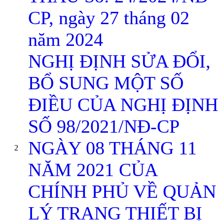
CP, ngày 27 tháng 02
năm 2024
NGHỊ ĐỊNH SỬA ĐỔI,
BỔ SUNG MỘT SỐ
ĐIỀU CỦA NGHỊ ĐỊNH
SỐ 98/2021/NĐ-CP
NGÀY 08 THÁNG 11
2
NĂM 2021 CỦA
CHÍNH PHỦ VỀ QUẢN
LÝ TRANG THIẾT BỊ