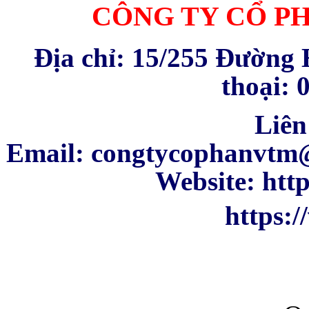
CÔNG TY CỔ P
Địa chỉ: 15/255 Đường 
thoại: 
Liên hệ : VTM 
Email: congtyc
Website: ht
https:/