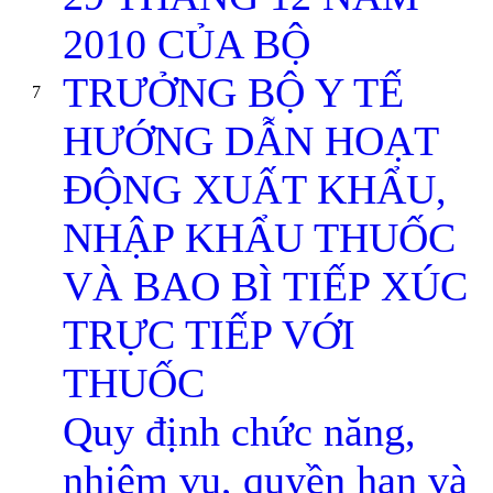
2010 CỦA BỘ
TRƯỞNG BỘ Y TẾ
7
HƯỚNG DẪN HOẠT
ĐỘNG XUẤT KHẨU,
NHẬP KHẨU THUỐC
VÀ BAO BÌ TIẾP XÚC
TRỰC TIẾP VỚI
THUỐC
Quy định chức năng,
nhiệm vụ, quyền hạn và