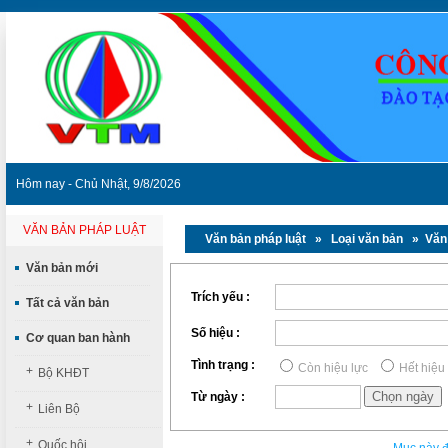
Hôm nay - Chủ Nhật, 9/8/2026
VĂN BẢN PHÁP LUẬT
Văn bản pháp luật
» Loại văn bản » Văn 
Văn bản mới
Trích yếu :
Tất cả văn bản
Số hiệu :
Cơ quan ban hành
Tình trạng :
Còn hiệu lực
Hết hiệu
+
Bộ KHĐT
Từ ngày :
+
Liên Bộ
+
Quốc hội