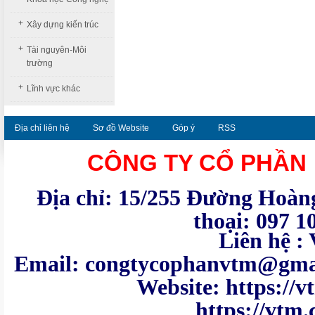
+
Xây dựng kiến trúc
+
Tài nguyên-Môi
trường
+
Lĩnh vực khác
Địa chỉ liên hệ
Sơ đồ Website
Góp ý
RSS
CÔNG TY CỔ PHẦN
Địa chỉ: 15/255 Đường Hoàng
thoại: 097 1
Liên hệ : VTM - Te
Email: congtycoph
Website: https:
https://vtm