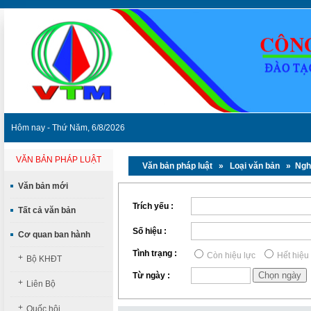
Hôm nay - Thứ Năm, 6/8/2026
VĂN BẢN PHÁP LUẬT
Văn bản pháp luật
» Loại văn bản » Nghị
Văn bản mới
Trích yếu :
Tất cả văn bản
Số hiệu :
Cơ quan ban hành
Tình trạng :
Còn hiệu lực
Hết hiệu
+
Bộ KHĐT
Từ ngày :
+
Liên Bộ
+
Quốc hội