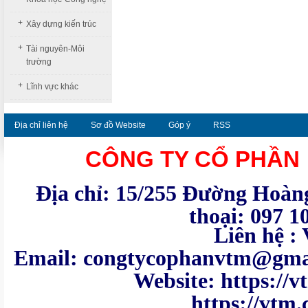
+
Xây dựng kiến trúc
+
Tài nguyên-Môi
trường
+
Lĩnh vực khác
Địa chỉ liên hệ
Sơ đồ Website
Góp ý
RSS
CÔNG TY CỔ PHẦN
Địa chỉ: 15/255 Đường Hoàng
thoại: 097 1
Liên hệ : VTM - Te
Email: congtycoph
Website: https:
https://vtm