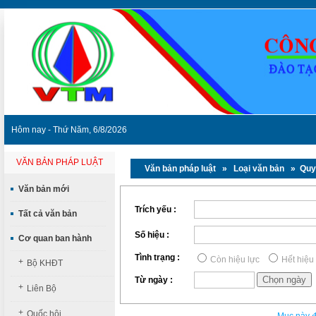
Hôm nay - Thứ Năm, 6/8/2026
VĂN BẢN PHÁP LUẬT
Văn bản pháp luật
» Loại văn bản » Quy
Văn bản mới
Trích yếu :
Tất cả văn bản
Số hiệu :
Cơ quan ban hành
Tình trạng :
Còn hiệu lực
Hết hiệu
+
Bộ KHĐT
Từ ngày :
+
Liên Bộ
+
Quốc hội