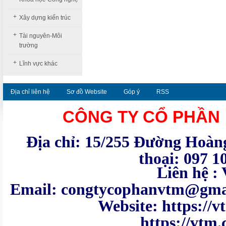
+
Xây dựng kiến trúc
+
Tài nguyên-Môi
trường
+
Lĩnh vực khác
Địa chỉ liên hệ
Sơ đồ Website
Góp ý
RSS
CÔNG TY CỔ PHẦN
Địa chỉ: 15/255 Đường Hoàng
thoại: 097 1
Liên hệ : VTM - Te
Email: congtycoph
Website: https:
https://vtm